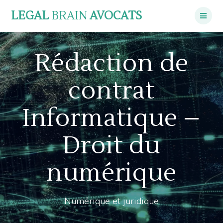
Skip
LEGAL
BRAIN
AVOCATS
to
content
Rédaction de
contrat
Informatique –
Droit du
numérique
Numérique et juridique