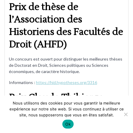
Prix de thèse de
l’Association des
Historiens des Facultés de
Droit (AHFD)
Un concours est ouvert pour distinguer les meilleures thèses
de Doctorat en Droit, Sciences politiques ou Sciences
économiques, de caractère historique.
Informations :
https://hid.hypotheses.org/3316
Prix Claude Thibierge
Nous utilisons des cookies pour vous garantir la meilleure
expérience sur notre site web. Si vous continuez à utiliser ce
Association Rencontres Notariat-Université (ARNU)
site, nous supposerons que vous en êtes satisfait.
L’ARNU organise chaque année un concours national,
Ok
dénommé « prix Claude THIBIERGE » du nom d’un notaire