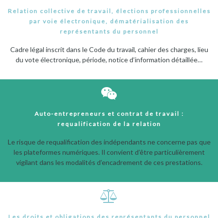
Relation collective de travail, élections professionnelles
par voie électronique, dématérialisation des
représentants du personnel
Cadre légal inscrit dans le Code du travail, cahier des charges, lieu
du vote électronique, période, notice d’information détaillée…
Auto-entrepreneurs et contrat de travail :
requalification de la relation
Le risque de requalification des indépendants ne concerne pas que
les plateformes numériques. Il convient d’être particulièrement
vigilant dans les modalités d’encadrement de ces prestations.
Les droits et obligations des représentants du personnel