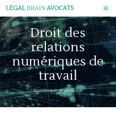
Skip
LEGAL
BRAIN
AVOCATS
to
content
Droit des
relations
numériques de
travail
Numérique et juridique