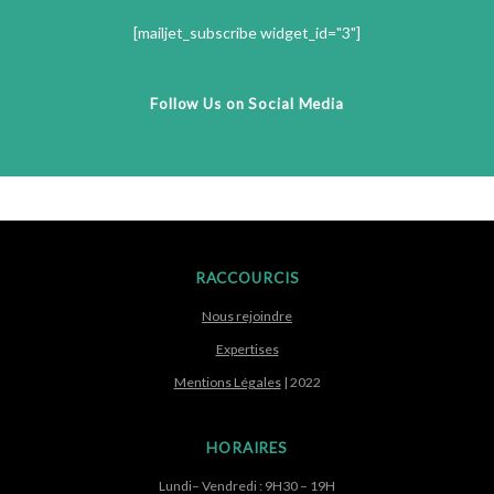
[mailjet_subscribe widget_id="3"]
Follow Us on Social Media
RACCOURCIS
Nous rejoindre
Expertises
Mentions Légales
| 2022
HORAIRES
Lundi– Vendredi : 9H30 – 19H